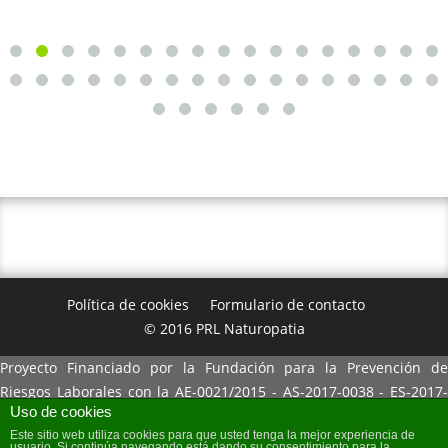
Política de cookies
Formulario de contacto
© 2016 PRL Naturopatia
Proyecto Financiado por la Fundación para la Prevención de
Riesgos Laborales con la AE-0021/2015 - AS-2017-0038 - ES-2017-
Uso de cookies
0061 - ES-2017-0063. El contenido de esta publicación es
Este sitio web utiliza cookies para que usted tenga la mejor experiencia de
responsabilidad exclusiva de la entidad ejecutante y no refleja
usuario. Si continúa navegando está dando su consentimiento para la